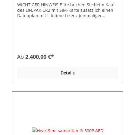
WICHTIGER HINWEIS:Bitte buchen Sie beim Kauf
des LIFEPAK CR2 mit SIM-Karte zusätzlich einen
Datenplan mit Lifetime-Lizenz (einmaliger
Anschaffungspreis) - Artikelnr.: 50998-
000027. Andernfalls ist der AED nicht vernetzt
und die entsprechenden
Konnektivitätsfunktionen stehen nicht zur
Verfügung. Der CR2 ist der einzige AED, der
Thoraxkompressionen während der EKG-
Rhythmusanalyse zulässt und damit Pausen
Ab
2.400,00 €*
zwischen der HLW (Herz-Lungen-
Wiederbelebung) und der Defibrillation
reduziert. Wenn ein defibrillierbarer Rhythmus
Details
erkannt wird, liefert der CR2 Schocks mit
leistungsstarker eskalierender Energie, ohne
dass der Anwender eine eigene Entscheidung
treffen muss. Mit dem vollständig
automatisierten CR2 kann sich der Nothelfer auf
das konzentrieren, was wirklich wichtig ist –
Leben retten. Vorteile auf einen Blick: Mit
Simkarte zur mobilen Kommunikation, WLAN
Konnektivität zur Vernetzung mit
LIFELINKcentral™ für Gerätefernüberwachung
und Datenübertragung Als voll- oder
halbautomatischer AED erhältlich Zweistufiges