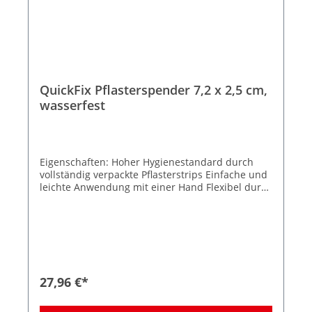
QuickFix Pflasterspender 7,2 x 2,5 cm,
wasserfest
Eigenschaften: Hoher Hygienestandard durch
vollständig verpackte Pflasterstrips Einfache und
leichte Anwendung mit einer Hand Flexibel durch
Befüllung verschiedener Pflastertypen Breiter
Anwendungsbereich für nahezu jeden
Arbeitsplatz Stoppt den Pflasterdiebstahl −
dadurch weniger Verbrauch und Kosten Inkl. 2
Nachfüllpacks (je 45 Strips) wasserfest
Größe Strips 7,2 x 2,5 cm Farbe: Grün Zum
Lieferumfang gehören zwei Nachfüllpacks,
27,96 €*
Befestigungsmaterial und Schlüssel für
Diebstahlschutz. Maße des Spenders: B 23,3 x H