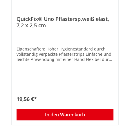
QuickFix® Uno Pflastersp.weiß elast,
7,2 x 2,5 cm
Eigenschaften: Hoher Hygienestandard durch
vollständig verpackte Pflasterstrips Einfache und
leichte Anwendung mit einer Hand Flexibel durch
Befüllung verschiedener Pflastertypen Für die
Wandmontage am direkt gefährdeten
Arbeitsplatz Deutliche Anzeige bei leerem
Spender. Schnell wiederbefüllbar Die Pflaster
sind CE-gekennzeichnet Sofortiger und
sichtbarer Zugang zu Pflastern Inkl. 1
Nachfüllpacks (je 45 Strips) elastisch Größe Strips
19,56 €*
7,2 x 2,5 cm Farbe: weiß Immer griffbereit zur
Hand für die kleinen Verletzungen im Alltag! Mit
QuickFix systematisieren Sie die Erste-Hilfe für
In den Warenkorb
kleinere Schnittverletzungen im Alltag, um dem
Betroffenen schnell zu helfen, ohne unnötig Zeit
zu verschwenden. Der QuickFix Pflasterspender