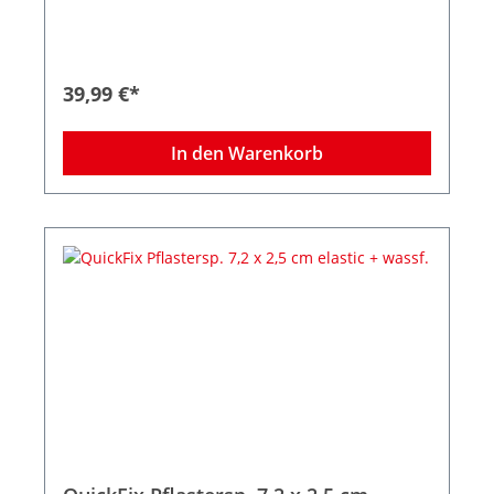
Arbeitsplatz Stoppt den Pflasterdiebstahl −
dadurch weniger Verbrauch und Kosten Inkl. 2
Nachfüllpacks (je 45 Strips) detektierbar und
extra lang Größe Strips 12,0 x 2,0 cm Farbe: Grün
Zum Lieferumfang gehören zwei Nachfüllpacks,
39,99 €*
Befestigungsmaterial und Schlüssel für
Diebstahlschutz. Maße des Spenders: B 23,3 x H
13,3 x T 3,3 cm
In den Warenkorb