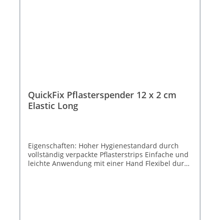
QuickFix Pflasterspender 12 x 2 cm
Elastic Long
Eigenschaften: Hoher Hygienestandard durch
vollständig verpackte Pflasterstrips Einfache und
leichte Anwendung mit einer Hand Flexibel durch
Befüllung verschiedener Pflastertypen Breiter
Anwendungsbereich für nahezu jeden
Arbeitsplatz Stoppt den Pflasterdiebstahl −
dadurch weniger Verbrauch und Kosten Inkl. 2
Nachfüllpacks (je 45 Strips) elastisch und extra
lang Größe Strips 12,0 x 2,0 cm Farbe: Grün Zum