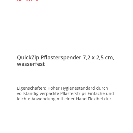
QuickZip Pflasterspender 7,2 x 2,5 cm,
wasserfest
Eigenschaften: Hoher Hygienestandard durch
vollständig verpackte Pflasterstrips Einfache und
leichte Anwendung mit einer Hand Flexibel durch
Befüllung verschiedener Pflastertypen Breiter
Anwendungsbereich für nahezu jeden
Arbeitsplatz Stoppt den Pflasterdiebstahl −
dadurch weniger Verbrauch und Kosten Inkl. 2
Nachfüllpacks (je 45 Strips) wasserfest
Größe Strips 7,2 x 2,5 cm Farbe: Blau Zum