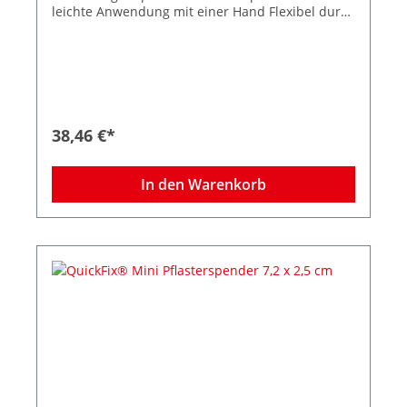
leichte Anwendung mit einer Hand Flexibel durch
Befüllung verschiedener Pflastertypen Breiter
Anwendungsbereich für nahezu jeden
Arbeitsplatz Stoppt den Pflasterdiebstahl −
dadurch weniger Verbrauch und Kosten Inkl. 2
Nachfüllpacks (je 45 Strips) detektierbaren
Pflasterstrips Größe Strips 7,2 x 2,5 cm Farbe:
Grün Zum Lieferumfang gehören zwei
38,46 €*
Nachfüllpacks, Befestigungsmaterial und
Schlüssel für Diebstahlschutz. Maße des
Spenders: B 23,3 x H 13,3 x T 3,3 cm
In den Warenkorb