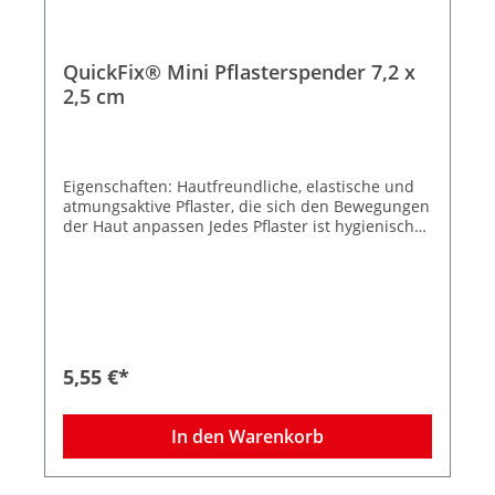
QuickFix® Mini Pflasterspender 7,2 x
2,5 cm
Eigenschaften: Hautfreundliche, elastische und
atmungsaktive Pflaster, die sich den Bewegungen
der Haut anpassen Jedes Pflaster ist hygienisch
einzeln verpackt und kann mit einer Hand auf die
Wunde aufgetragen werden Die Pflaster
entpacken sich bei der Entnahme bereits auf
einer Seite und sind sofort einsatzbereit
Handliche Verpackung, die bequem mitgeführt
werden kann und so bei Bedarf jederzeit schnell
griffbereit ist Packung 30 Stück Größe 7,2 x 2,5 cm
5,55 €*
In den Warenkorb