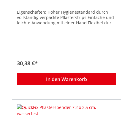
Eigenschaften: Hoher Hygienestandard durch
vollständig verpackte Pflasterstrips Einfache und
leichte Anwendung mit einer Hand Flexibel durch
Befüllung verschiedener Pflastertypen Breiter
Anwendungsbereich für nahezu jeden
Arbeitsplatz Stoppt den Pflasterdiebstahl −
dadurch weniger Verbrauch und Kosten Inkl. 2
Nachfüllpacks (je 45 Strips). Elastisch
Größe Strips 7,2 x 2,5 cm Farbe: Grün Zum
Lieferumfang gehören zwei Nachfüllpacks,
30,38 €*
Befestigungsmaterial und Schlüssel für
Diebstahlschutz. Maße des Spenders: B 23,3 x H
13,3 x T 3,3 cm
In den Warenkorb