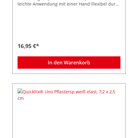
leichte Anwendung mit einer Hand Flexibel durch
Befüllung verschiedener Pflastertypen Für die
Wandmontage am direkt gefährdeten
Arbeitsplatz Stoppt den Pflasterdiebstahl −
dadurch weniger Verbrauch und Kosten
Deutliche Anzeige bei leerem Spender. Schnell
wiederbefüllbar Die Pflaster sind CE-
gekennzeichnet Sofortiger und sichtbarer Zugang
16,95 €*
zu Pflastern Inkl. 1 Nachfüllpacks (je 45 Strips)
elastisch Größe Strips 7,2 x 2,5 cm Farbe:
transparent Maße des Spenders: H:85 x B:130 x
In den Warenkorb
T:35 mm