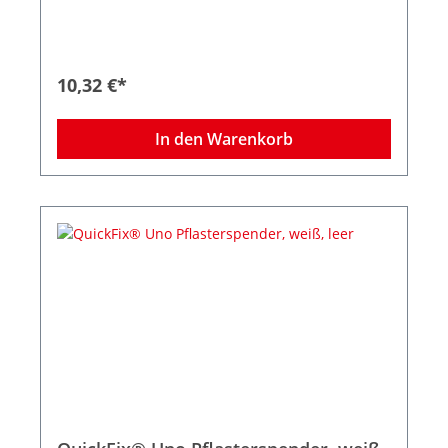
befüllbar nach Ihren speziellen Bedürfnissen mit
allen Pflasterrefills aus dem QuickFix
Pflastersortiment Farbe: transparent Immer
griffbereit zur Hand für die kleinen Verletzungen
im Alltag! Mit QuickFix systematisieren Sie die
10,32 €*
Erste-Hilfe für kleinere Schnittverletzungen im
Alltag, um dem Betroffenen schnell zu helfen,
ohne unnötig Zeit zu verschwenden. Der QuickFix
In den Warenkorb
Pflasterspender bietet direkt am Arbeitsplatz
schnellen und hygienischen Zugang zu Pflastern
- einfach ziehen und das Pflaster ist sofort
einsatzbereit. Nur noch das Pflaster auf die
Wunde auftragen und schon geht es zurück zur
Arbeit. Maße des Spenders: H:85 x B:130 x T:35
mm