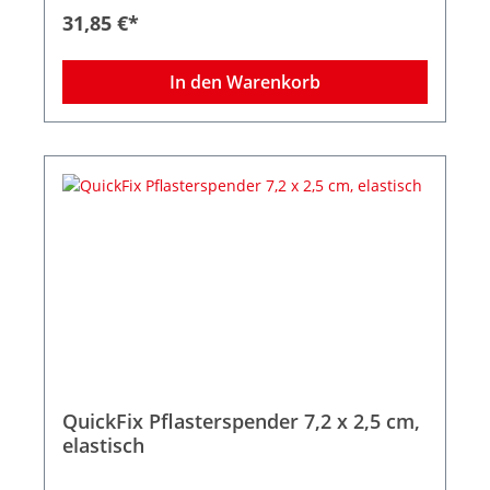
Lieferumfang gehören zwei Nachfüllpacks,
31,85 €*
Befestigungsmaterial und Schlüssel für
Diebstahlschutz. Maße des Spenders: B 23,3 x H
13,3 x T 3,3 cm
In den Warenkorb
QuickFix Pflasterspender 7,2 x 2,5 cm,
elastisch