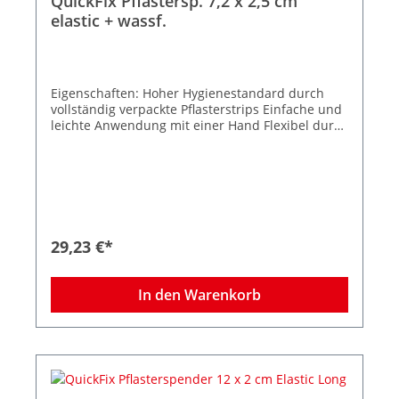
QuickFix Pflastersp. 7,2 x 2,5 cm
elastic + wassf.
Eigenschaften: Hoher Hygienestandard durch
vollständig verpackte Pflasterstrips Einfache und
leichte Anwendung mit einer Hand Flexibel durch
Befüllung verschiedener Pflastertypen Breiter
Anwendungsbereich für nahezu jeden
Arbeitsplatz Stoppt den Pflasterdiebstahl −
dadurch weniger Verbrauch und Kosten Inkl. 2
Nachfüllpacks (je 45 Strips) 1x wasserfesten und
1x elastischen Strips Größe Strips 7,2 x 2,5 cm
Farbe: Grün Zum Lieferumfang gehören zwei
29,23 €*
Nachfüllpacks, Befestigungsmaterial und
Schlüssel für Diebstahlschutz. Maße des
Spenders: B 23,3 x H 13,3 x T 3,3 cm
In den Warenkorb