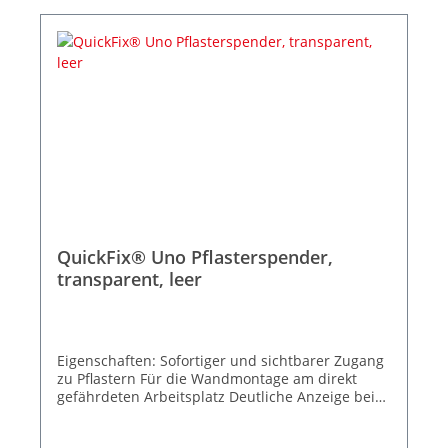
bietet direkt am Arbeitsplatz schnellen und
hygienischen Zugang zu Pflastern - einfach
ziehen und das Pflaster ist sofort
einsatzbereit. Nur noch das Pflaster auf die
Wunde auftragen und schon geht es zurück zur
Arbeit. Maße des Spenders: H:85 x B:130 x T:35
mm
QuickFix® Uno Pflasterspender,
transparent, leer
Eigenschaften: Sofortiger und sichtbarer Zugang
zu Pflastern Für die Wandmontage am direkt
gefährdeten Arbeitsplatz Deutliche Anzeige bei
leerem Spender. Schnell wiederbefüllbar Die
Pflaster sind CE-gekennzeichnet Individuell