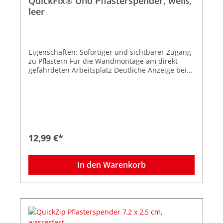
QuickFix® Uno Pflasterspender, weiß,
leer
Eigenschaften: Sofortiger und sichtbarer Zugang
zu Pflastern Für die Wandmontage am direkt
gefährdeten Arbeitsplatz Deutliche Anzeige bei
leerem Spender. Schnell wiederbefüllbar Die
Pflaster sind CE-gekennzeichnet Individuell
befüllbar nach Ihren speziellen Bedürfnissen mit
allen Pflasterrefills aus dem QuickFix
Pflastersortiment Farbe: weiß Immer griffbereit
zur Hand für die kleinen Verletzungen im Alltag!
Mit QuickFix systematisieren Sie die Erste-Hilfe
12,99 €*
für kleinere Schnittverletzungen im Alltag, um
dem Betroffenen schnell zu helfen, ohne unnötig
Zeit zu verschwenden. Der QuickFix
In den Warenkorb
Pflasterspender bietet direkt am Arbeitsplatz
schnellen und hygienischen Zugang zu Pflastern
- einfach ziehen und das Pflaster ist sofort
einsatzbereit. Nur noch das Pflaster auf die
Wunde auftragen und schon geht es zurück zur
Arbeit. Maße des Spenders: H:85 x B:130 x T:35
mm