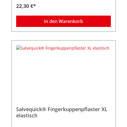
Lieferumfang gehören zwei Nachfüllpacks,
22,30 €*
Befestigungsmaterial und Schlüssel für
Diebstahlschutz. Maße des Spenders: B 23,3 x H
13,3 x T 3,3 cm
In den Warenkorb
Salvequick® Fingerkuppenpflaster XL
elastisch