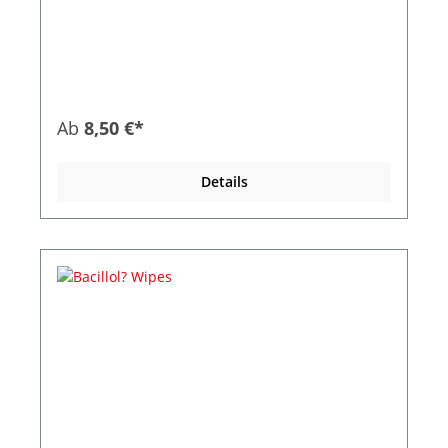
Entnahme aus praktischer SpenderdoseTuchgr??
e: 225 x 139 mmnachf?llbar Anwendungsgebiete:
Bacillol® Tissues eignen sich zur schnellen und
bequemen Desinfektion von: Hand- und
Winkelst?cke in der Dentalpraxis
Stethoskopesonstige alkoholunempfindliche
Anwendungsteile von Medizinprodukten.
Ab
8,50 €*
alkoholunempfindlichen Fl?chen gem. BPR, wie:
Arbeitsfl?chen in Klinik, ?rztlicher und zahn?
rztlicher Praxis, RettungswagenArbeitsfl?chen im
Details
medizinischem Labor, Alten- und Pflegeheim,
etc.z.B. WC-Sitze, T?rklinken, Bettgestelle und
Tische im Gro?k?chen- und Lebensmittelbereich