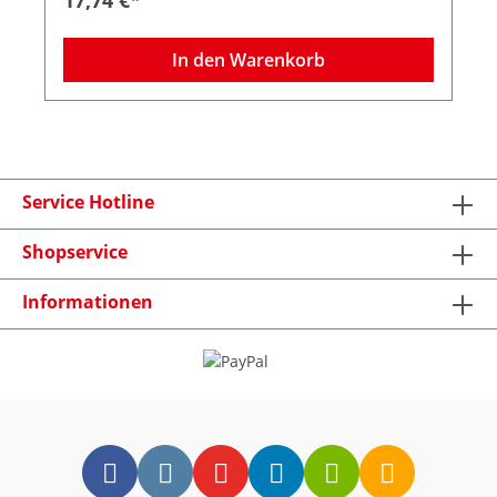
wischbare Fl?chen aller Art mit erh?htem
anwendbar, sofern Infektions- und Arbeitsschutz
Infektionsrisiko, dem Erfordernis kurzer
dies zulassen.
Einwirkzeiten und guter Materialvertr?glichkeit,
In den Warenkorb
wie z. B.: Patientennahe Fl?chen ???
Patientenbehandlungseinheiten
Untersuchungsliegen OP-Tische mit
angrenzenden Arbeitsfl?chen Oberfl?chen
medizinischer Ger?te Tastaturen und
Bedienfelder empfindlicher Kommunikationsger?
te, z.B. Smartphones und Tablets Besondere
Service Hotline
Hinweise: Desinfektionsmittel vorsichtig
verwenden. Vor Gebrauch stets Etikett und
Produktinformationen lesen. Das Produkt ist ?u?
Shopservice
erst materialvertr?glich mit Metallen und
Kunststoffen. Bitte beachten Sie den Brand- und
Informationen
Explosionsschutz beim Einsatz von alkoholischen
Desinfektionsmitteln in der BR-Regel
"Desinfektionsarbeiten im Gesundheitsdienst".
Nur kleine Fl?chen behandeln. Die
Wischreichweite h?ngt von der Raumtemperatur
und der Struktur der zu desinfizierenden Oberfl?
che ab. Weitere Angaben sind auf Anfrage erh?
ltlich. Anwendungshinweise: Die Fl?che mit getr?
nktem Tuch gr?ndlich wischen und einwirken
lassen. Auf vollst?ndige Benetzung achten und