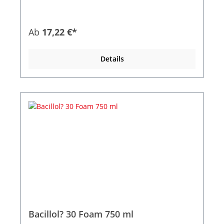
MinutenFrei von Alkoholen, quart?ren
Ammoniumverbindungen, Oxidationsmittel und
von Parf?m- und Farbstoffen Listung: VAH, IHO-
Ab
17,22 €*
Desinfektionsmittelliste, Packung mit 100 St?ck.
Abmessungen: 18 cm x 20 cm, nach Anbruch 3
Monate haltbar.*Sofern Infektions- und
Details
Arbeitsschutz dies zulassen.
Bacillol? 30 Foam 750 ml