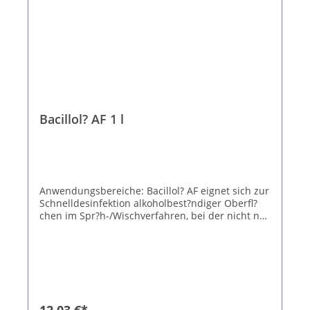
Bacillol? AF 1 l
Anwendungsbereiche: Bacillol? AF eignet sich zur
Schnelldesinfektion alkoholbest?ndiger Oberfl?
chen im Spr?h-/Wischverfahren, bei der nicht nur
eine schnelle Wirkung, sondern auch ein r?
ckstandsfreies Auftrocknen gefordert ist, z.B.: bei
medizinischen Ger?ten und Inventar, die unter
das Medizinproduktegesetz fallen (gem. MPG) im
Krankenhaus und im Altenheim (gem. BPR) im
Gro?k?chen- und Lebensmittelbereich (gem. BPR)
Produktionsbereiche der Pharma- und
12,03 €*