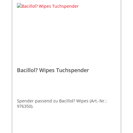
Rettungswagen, Arbeitsfl?chen im medizinischem
Labor, Alten- und Pflegeheim und im Gro?k?chen-
und Lebensmittelbereich
Bacillol? Wipes Tuchspender
Spender passend zu Bacillol? Wipes (Art.-Nr.:
976350).