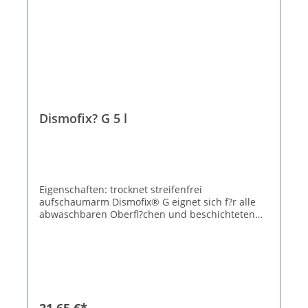
Dismofix? G 5 l
Eigenschaften: trocknet streifenfrei
aufschaumarm Dismofix® G eignet sich f?r alle
abwaschbaren Oberfl?chen und beschichteten
Fu?b?den, insbesondere in allen Bereichen in
denen eine streifenfreie Auftrocknung gefordert
wird.
21,65 €*