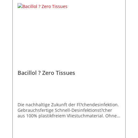
Bacillol ? Zero Tissues
Die nachhaltige Zukunft der Fl?chendesinfektion.
Gebrauchsfertige Schnell-Desinfektionst?cher
aus 100% plastikfreiem Vliestuchmaterial. Ohne
Handschuhe verwendbar*. Nachhaltig auf allen
Ebenen. Auf organischen S?uren basierende,
umfangreich wirksame und materialschonende
Reinigungs- und Desinfektionst?cher.Viruzid in 2