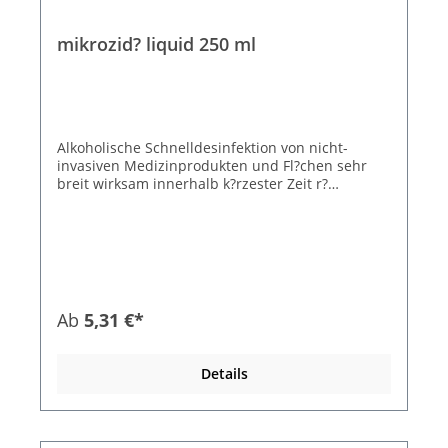
mikrozid? liquid 250 ml
Alkoholische Schnelldesinfektion von nicht-
invasiven Medizinprodukten und Fl?chen sehr
breit wirksam innerhalb k?rzester Zeit r?
ckstandsfrei gebrauchsfertig
Anwendungsgebiete: Das Produkt ist geeignet
zur Desinfektion von Medizinprodukten und
anderen Fl?chen. Unser Klassiker unter den
Schnelldesinfektionsprodukten eignet sich zur
Desinfektion von patientennahen Fl?chen mit
erh?htem Infektionsrisiko und dem Erfordernis
Ab
5,31 €*
kurzer Einwirkzeiten. Anwendungshinweise:
Unverd?nnt auf die Fl?che ausbringen, wischen
und einwirken lassen. Auf vollst?ndige Benetzung
Details
achten und die Fl?che w?hrend der gesamten
Einwirkzeit feucht halten. Stellen Sie sicher, dass
vor der Desinfektion alle sichtbaren
Verschmutzungen entfernt werden. Ausbringung