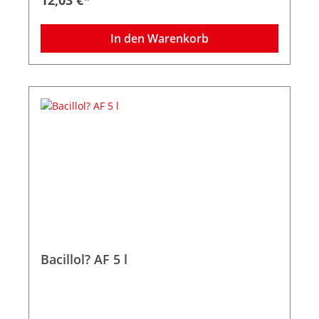
Kosmetikindustrie Wirkstoffe: 1-Propanol (450?
mg/g), 2-Propanol (250?mg/g), Ethanol (47?mg/g)
Wirkungsspektrum: Bakterizid (inkl. Salmonellen
In den Warenkorb
und Listerien), levurozid, fungizid, tuberkulozid,
mykobakterizid, begrenzt viruzid (inkl. HBV, HIV,
HCV), Adenovirus, FCV, MNV, Polyomaund
Rotavirus.
Bacillol? AF 5 l