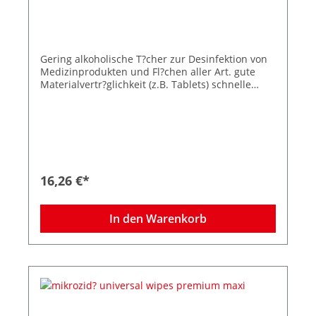
ohne Handschuhe anwendbar, sofern Infektions-
und Arbeitsschutz dies zulassen Produktdaten:
100 g L?sung enthalten folgende Wirkstoffe: 17,4
g Propan-2- ol, 12,6 g Ethanol (94 % w/w)
Kennzeichnung gem?? VO (EG) Nr.648/2004: < 5%
Gering alkoholische T?cher zur Desinfektion von
anionische Tensid Besondere Hinweise:
Medizinprodukten und Fl?chen aller Art. gute
Desinfektionsmittel vorsichtig verwenden. Vor
Materialvertr?glichkeit (z.B. Tablets) schnelle
Gebrauch stets Etikett und Produktinformationen
Wirksamkeit (Noro 30 Sek.) wirksam nach EN
lesen. Das Produkt ist sehr gut materialvertr?
16615 (4-Felder-Test) in 1 Minute dermatologisch
glich mit Metallen und Kunststoffen. Von Hitze
getestet gro?e hochwertige T?cher ohne Farb-
und Z?ndquellen fernhalten. Weitere Angaben
und Parf?mstoffe hervorragende
sind auf Anfrage erh?ltlich. Die Haltbarkeit der
Reinigungsleistung Anwendungsgebiete:
Anbruchgebinde ist der Verpackung zu
Alkoholische Schnelldesinfektion f?r
entnehmen.
Medizinprodukte in allen Bereichen und
16,26 €*
wischbare Fl?chen aller Art mit erh?htem
Infektionsrisiko, dem Erfordernis kurzer
Einwirkzeiten und guter Materialvertr?glichkeit,
In den Warenkorb
wie z. B.: Patientennahe Fl?chen ???
Patientenbehandlungseinheiten
Untersuchungsliegen OP-Tische mit
angrenzenden Arbeitsfl?chen Oberfl?chen
medizinischer Ger?te Tastaturen und
Bedienfelder empfindlicher Kommunikationsger?
te, z.B. Smartphones und Tablets Besondere
Hinweise: Desinfektionsmittel vorsichtig