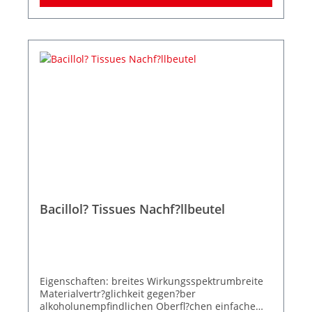
mykobakterizid, begrenzt viruzid (inkl. HBV, HIV,
HCV), Adenovirus, FCV, MNV, Polyomaund
Rotavirus.
Bacillol? Tissues Nachf?llbeutel
Eigenschaften: breites Wirkungsspektrumbreite
Materialvertr?glichkeit gegen?ber
alkoholunempfindlichen Oberfl?chen einfache