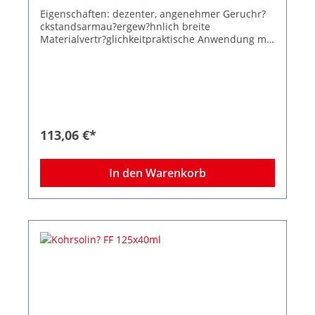
Eigenschaften: dezenter, angenehmer Geruchr?
ckstandsarmau?ergew?hnlich breite
Materialvertr?glichkeitpraktische Anwendung mit
Dosierbeutel Anwendungsgebiete: F?r die
desinfizierende Reinigung abwaschbarer Oberfl?
chen in den unterschiedlichsten medizinischen
Bereiche und der Industrie. Auf Grund seiner
mikrobiologischen Leistungsf?higkeit und des
speziellen Wirkstoffs (MMPP) empfiehlt sich der
routinem??ige Einsatz besonders in sensiblen
113,06 €*
und patientennahen Bereichen, wie z. B. OP,
Intensivstationen und Entbindungseinheiten,
sowie zur schonenden und zuverl?ssigen
In den Warenkorb
Desinfektion von hochsensiblen
Medizinprodukten, wie z. B.
Applanationstonometern.