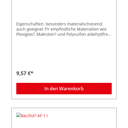
Eigenschaften: besonders materialschonend,
auch geeignet f?r empfindliche Materialien wie
Plexiglas?, Makrolon? und Polysulfon aldehydfrei
hervorragende Benetzung anwenderfreundliche
Applikation in handlicher Spr?hflasche mit
Schaumspr?hkopf Anwendungsgebiete: Bacillol?
30 Foam wird zur schnellen Desinfektion
empfindlicher Kunststoffoberfl?chen,
medizinischen Inventars und Fl?chen in Kliniken,
Arztpraxen und Labors eingesetzt. Au?erdem
9,57 €*
eignet sich Bacillol? 30 Foam aufgrund seiner
Materialvertr?glichkeit ideal zur Desinfektion von
Displays und Tastaturen, sowie Bedienfeldern
In den Warenkorb
mobiler und station?rer Kommunikationsger?te.