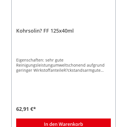
Kohrsolin? FF 125x40ml
Eigenschaften: sehr gute
Reinigungsleistungumweltschonend aufgrund
geringer WirkstoffanteileR?ckstandsarmgute
Materialvertr?glichkeitbreites Wirkspektrum
Anwendungsgebiete: F?r die Anwendung auf
allen Oberfl?chen in Risikobereichen. Ferner
hervorragend geeignet f?r den Einsatz in
zentralen und dezentralen Dosierger?ten.
62,91 €*
In den Warenkorb