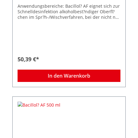
Anwendungsbereiche: Bacillol? AF eignet sich zur
Schnelldesinfektion alkoholbest?ndiger Oberfl?
chen im Spr?h-/Wischverfahren, bei der nicht nur
eine schnelle Wirkung, sondern auch ein r?
ckstandsfreies Auftrocknen gefordert ist, z.B.: bei
medizinischen Ger?ten und Inventar, die unter
das Medizinproduktegesetz fallen (gem. MPG) im
Krankenhaus und im Altenheim (gem. BPR) im
Gro?k?chen- und Lebensmittelbereich (gem. BPR)
Produktionsbereiche der Pharma- und
50,39 €*
Kosmetikindustrie Wirkstoffe: 1-Propanol (450?
mg/g), 2-Propanol (250?mg/g), Ethanol (47?mg/g)
Wirkungsspektrum: Bakterizid (inkl. Salmonellen
In den Warenkorb
und Listerien), levurozid, fungizid, tuberkulozid,
mykobakterizid, begrenzt viruzid (inkl. HBV, HIV,
HCV), Adenovirus, FCV, MNV, Polyomaund
Rotavirus.