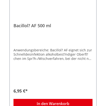
Bacillol? AF 500 ml
Anwendungsbereiche: Bacillol? AF eignet sich zur
Schnelldesinfektion alkoholbest?ndiger Oberfl?
chen im Spr?h-/Wischverfahren, bei der nicht nur
eine schnelle Wirkung, sondern auch ein r?
ckstandsfreies Auftrocknen gefordert ist, z.B.: bei
medizinischen Ger?ten und Inventar, die unter
das Medizinproduktegesetz fallen (gem. MPG) im
Krankenhaus und im Altenheim (gem. BPR) im
Gro?k?chen- und Lebensmittelbereich (gem. BPR)
Produktionsbereiche der Pharma- und
6,95 €*
Kosmetikindustrie Wirkstoffe: 1-Propanol (450?
mg/g), 2-Propanol (250?mg/g), Ethanol (47?mg/g)
Wirkungsspektrum: Bakterizid (inkl. Salmonellen
In den Warenkorb
und Listerien), levurozid, fungizid, tuberkulozid,