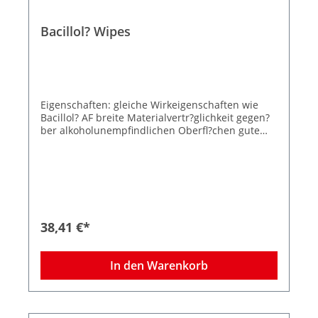
Bacillol? Wipes
Eigenschaften: gleiche Wirkeigenschaften wie
Bacillol? AF breite Materialvertr?glichkeit gegen?
ber alkoholunempfindlichen Oberfl?chen gute
Benetzung und schnelle Auftrocknung rei?festes
und saugf?higes Vlies einfache Entnahme aus
dem BODE X-Wipes Spendersystem T?cher 4
Wochen nach dem ?ffnen verwendbar TuchGr??e:
380 x 200 mm Anwendungsgebiete: Bacillol?
Wipes in Kombination mit dem BODE X-Wipes
Spendersystem eignen sich zur schnellen und
38,41 €*
anwenderfreundlichen Desinfektion von:
medizinischem Inventar im Sinne des
Medizinproduktegesetzes (MPG), sowie sonstiger
In den Warenkorb
alkoholunempfindlicher Anwendungsteile von
Medizinprodukten. alkoholunempfindlichen Fl?
chen gem. BPR, wie: Arbeitsfl?chen in Klinik, ?
rztlicher und zahn?rztlicher Praxis,