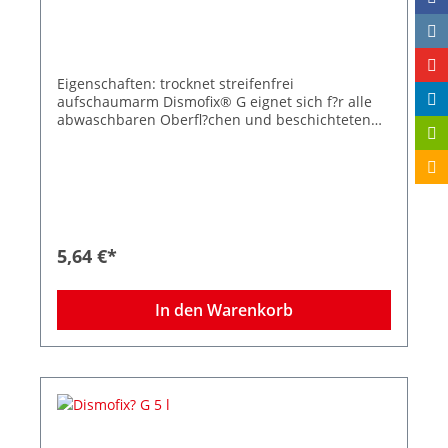
Eigenschaften: trocknet streifenfrei
aufschaumarm Dismofix® G eignet sich f?r alle
abwaschbaren Oberfl?chen und beschichteten
Fu?b?den, insbesondere in allen Bereichen in
denen eine streifenfreie Auftrocknung gefordert
wird.
5,64 €*
In den Warenkorb