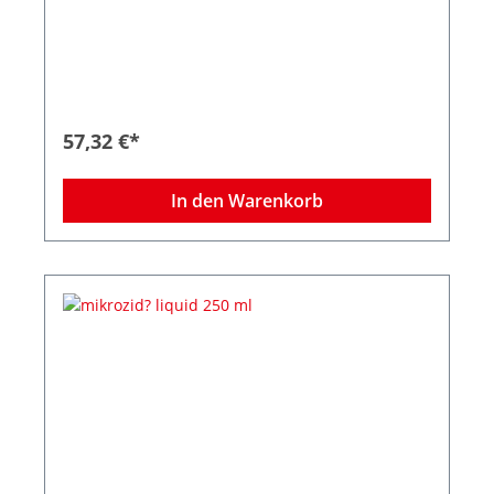
Materialvertr?glichkeitbreites Wirkspektrum
Anwendungsgebiete: F?r die Anwendung auf
allen Oberfl?chen in Risikobereichen. Ferner
hervorragend geeignet f?r den Einsatz in
zentralen und dezentralen Dosierger?ten.
57,32 €*
In den Warenkorb