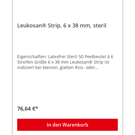
Leukosan® Strip, 6 x 38 mm, steril
Eigenschaften: Latexfrei Steril 50 Peelbeutel à 6
Streifen Größe 6 x 38 mm Leukosan® Strip ist
indiziert bei kleinen, glatten Riss- oder
Schnittwunden, bei kleinen Platzwunden, bei
chirurgischen Inzisionen wie Naevus-Entfernung
oder Venenstripping, als Ergänzung zur
Subkutan- oder Intrakutannaht und bei
frühzeitiger Klammer- oder Nahtentfernung.
Abgerundete Ecken verhindern das vorzeitige
Aufrollen der Strips, die zuverlässige Klebkraft
76,64 €*
sorgt selbst bei mechanischer Beanspruchung
für sicheren Halt, auch auf empfindlicher,
trockener oder brüchiger Haut. Die intelligente
In den Warenkorb
Struktur des Gewebes besitzt eine hohe
Elastizität – dadurch passt sich Leukosan® Strip