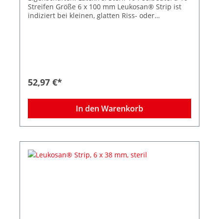
Streifen Größe 6 x 100 mm Leukosan® Strip ist
indiziert bei kleinen, glatten Riss- oder
Schnittwunden, bei kleinen Platzwunden, bei
chirurgischen Inzisionen wie Naevus-Entfernung
oder Venenstripping, als Ergänzung zur
Subkutan- oder Intrakutannaht und bei
frühzeitiger Klammer- oder Nahtentfernung.
Abgerundete Ecken verhindern das vorzeitige
Aufrollen der Strips, die zuverlässige Klebkraft
52,97 €*
sorgt selbst bei mechanischer Beanspruchung
für sicheren Halt, auch auf empfindlicher,
trockener oder brüchiger Haut. Die intelligente
In den Warenkorb
Struktur des Gewebes besitzt eine hohe
Elastizität – dadurch passt sich Leukosan® Strip
den Phasen der Wundheilung an.