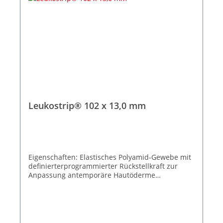
Leukostrip® 102 x 13,0 mm
Eigenschaften: Elastisches Polyamid-Gewebe mit
definierterprogrammierter Rückstellkraft zur
Anpassung antemporäre Hautöderme
Spannungsfreie Wundrandadaption
Wasserdampf- und luftdurchlässig
Hypoallergene Klebemasse Zuverlässige
Klebkraft Kosmetisch unauffällige
Narbenergebnisse 10 Peelbeutel à 6 Streifen