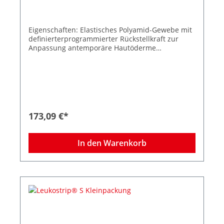
Eigenschaften: Elastisches Polyamid-Gewebe mit
definierterprogrammierter Rückstellkraft zur
Anpassung antemporäre Hautöderme
Spannungsfreie Wundrandadaption
Wasserdampf- und luftdurchlässig
Hypoallergene Klebemasse Zuverlässige
Klebkraft Kosmetisch unauffällige
Narbenergebnisse 50 Peelbeutel à 3 Streifen
Größe 76 x 6,4 mm
173,09 €*
In den Warenkorb