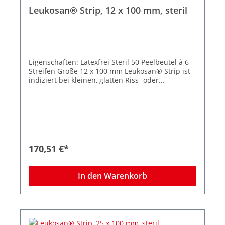
Leukosan® Strip, 12 x 100 mm, steril
Eigenschaften: Latexfrei Steril 50 Peelbeutel à 6
Streifen Größe 12 x 100 mm Leukosan® Strip ist
indiziert bei kleinen, glatten Riss- oder
Schnittwunden, bei kleinen Platzwunden, bei
chirurgischen Inzisionen wie Naevus-Entfernung
oder Venenstripping, als Ergänzung zur
Subkutan- oder Intrakutannaht und bei
frühzeitiger Klammer- oder Nahtentfernung.
Abgerundete Ecken verhindern das vorzeitige
Aufrollen der Strips, die zuverlässige Klebkraft
170,51 €*
sorgt selbst bei mechanischer Beanspruchung
für sicheren Halt, auch auf empfindlicher,
trockener oder brüchiger Haut. Die intelligente
In den Warenkorb
Struktur des Gewebes besitzt eine hohe
Elastizität – dadurch passt sich Leukosan® Strip
den Phasen der Wundheilung an.