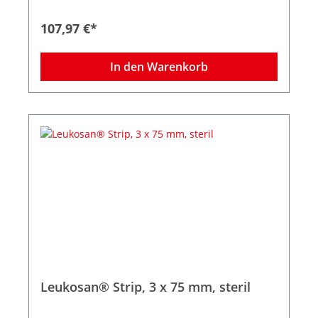
Abgerundete Ecken verhindern das vorzeitige
Aufrollen der Strips, die zuverlässige Klebkraft
107,97 €*
sorgt selbst bei mechanischer Beanspruchung
für sicheren Halt, auch auf empfindlicher,
trockener oder brüchiger Haut. Die intelligente
In den Warenkorb
Struktur des Gewebes besitzt eine hohe
Elastizität – dadurch passt sich Leukosan® Strip
den Phasen der Wundheilung an.
Leukosan® Strip, 3 x 75 mm, steril