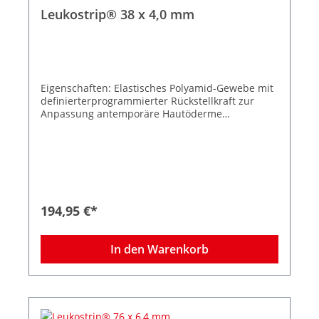
Leukostrip® 38 x 4,0 mm
Eigenschaften: Elastisches Polyamid-Gewebe mit
definierterprogrammierter Rückstellkraft zur
Anpassung antemporäre Hautöderme
Spannungsfreie Wundrandadaption
Wasserdampf- und luftdurchlässig
Hypoallergene Klebemasse Zuverlässige
Klebkraft Kosmetisch unauffällige
Narbenergebnisse 50 Peelbeutel à 8 Streifen
Größe 38 x 4,0 mm
194,95 €*
In den Warenkorb