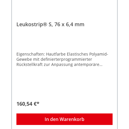
Leukostrip® S, 76 x 6,4 mm
Eigenschaften: Hautfarbe Elastisches Polyamid-
Gewebe mit definierterprogrammierter
Rückstellkraft zur Anpassung antemporäre
Hautöderme Spannungsfreie Wundrandadaption
Wasserdampf- und luftdurchlässig
Hypoallergene Klebemasse Zuverlässige
Klebkraft Kosmetisch unauffällige
Narbenergebnisse 50 Peelbeutel à 3 Streifen
Größe 6,4 x 76 mm
160,54 €*
In den Warenkorb