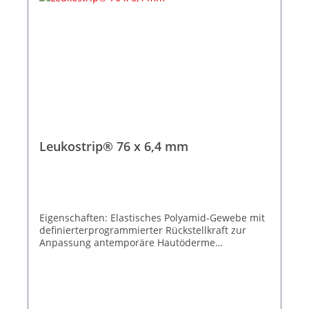
Leukostrip® 76 x 6,4 mm
Eigenschaften: Elastisches Polyamid-Gewebe mit
definierterprogrammierter Rückstellkraft zur
Anpassung antemporäre Hautöderme
Spannungsfreie Wundrandadaption
Wasserdampf- und luftdurchlässig
Hypoallergene Klebemasse Zuverlässige
Klebkraft Kosmetisch unauffällige
Narbenergebnisse 10 Peelbeutel à 3 Streifen