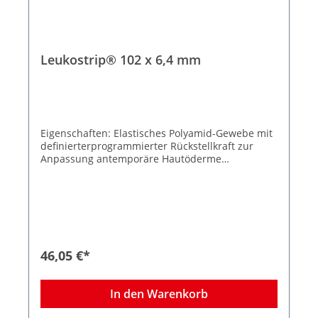
Leukostrip® 102 x 6,4 mm
Eigenschaften: Elastisches Polyamid-Gewebe mit
definierterprogrammierter Rückstellkraft zur
Anpassung antemporäre Hautöderme
Spannungsfreie Wundrandadaption
Wasserdampf- und luftdurchlässig
Hypoallergene Klebemasse Zuverlässige
Klebkraft Kosmetisch unauffällige
Narbenergebnisse 10 Peelbeutel à 5 Streifen
Größe 102 x 6,4 mm
46,05 €*
In den Warenkorb