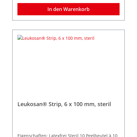
für sicheren Halt, auch auf empfindlicher,
trockener oder brüchiger Haut. Die intelligente
In den Warenkorb
Struktur des Gewebes besitzt eine hohe
Elastizität – dadurch passt sich Leukosan® Strip
den Phasen der Wundheilung an.
Leukosan® Strip, 6 x 100 mm, steril
Eigenschaften: Latexfrei Steril 10 Peelbeutel à 10