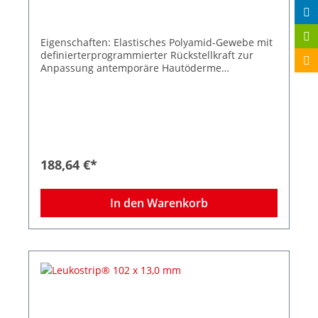
Eigenschaften: Elastisches Polyamid-Gewebe mit
definierterprogrammierter Rückstellkraft zur
Anpassung antemporäre Hautöderme
Spannungsfreie Wundrandadaption
Wasserdampf- und luftdurchlässig
Hypoallergene Klebemasse Zuverlässige
Klebkraft Kosmetisch unauffällige
Narbenergebnisse 50 Peelbeutel à 5 Streifen
Größe 102 x 6,4 mm
188,64 €*
In den Warenkorb