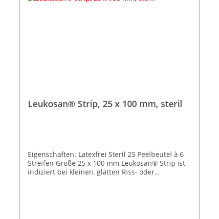
Leukosan® Strip, 25 x 100 mm, steril
Eigenschaften: Latexfrei Steril 25 Peelbeutel à 6
Streifen Größe 25 x 100 mm Leukosan® Strip ist
indiziert bei kleinen, glatten Riss- oder
Schnittwunden, bei kleinen Platzwunden, bei
chirurgischen Inzisionen wie Naevus-Entfernung
oder Venenstripping, als Ergänzung zur
Subkutan- oder Intrakutannaht und bei
frühzeitiger Klammer- oder Nahtentfernung.