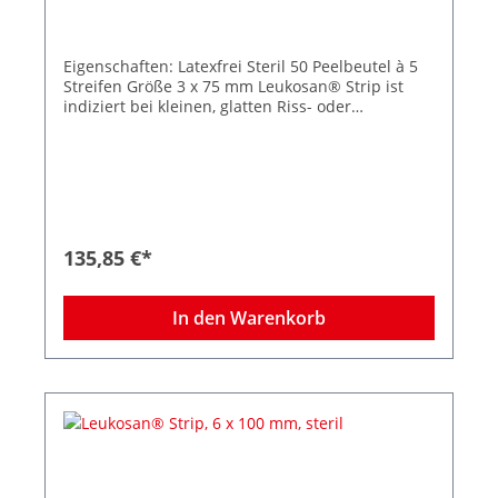
Eigenschaften: Latexfrei Steril 50 Peelbeutel à 5
Streifen Größe 3 x 75 mm Leukosan® Strip ist
indiziert bei kleinen, glatten Riss- oder
Schnittwunden, bei kleinen Platzwunden, bei
chirurgischen Inzisionen wie Naevus-Entfernung
oder Venenstripping, als Ergänzung zur
Subkutan- oder Intrakutannaht und bei
frühzeitiger Klammer- oder Nahtentfernung.
Abgerundete Ecken verhindern das vorzeitige
Aufrollen der Strips, die zuverlässige Klebkraft
135,85 €*
sorgt selbst bei mechanischer Beanspruchung
für sicheren Halt, auch auf empfindlicher,
trockener oder brüchiger Haut. Die intelligente
In den Warenkorb
Struktur des Gewebes besitzt eine hohe
Elastizität – dadurch passt sich Leukosan® Strip
den Phasen der Wundheilung an.