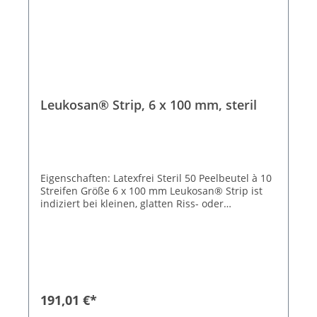
Leukosan® Strip, 6 x 100 mm, steril
Eigenschaften: Latexfrei Steril 50 Peelbeutel à 10
Streifen Größe 6 x 100 mm Leukosan® Strip ist
indiziert bei kleinen, glatten Riss- oder
Schnittwunden, bei kleinen Platzwunden, bei
chirurgischen Inzisionen wie Naevus-Entfernung
oder Venenstripping, als Ergänzung zur
Subkutan- oder Intrakutannaht und bei
frühzeitiger Klammer- oder Nahtentfernung.
Abgerundete Ecken verhindern das vorzeitige
Aufrollen der Strips, die zuverlässige Klebkraft
191,01 €*
sorgt selbst bei mechanischer Beanspruchung