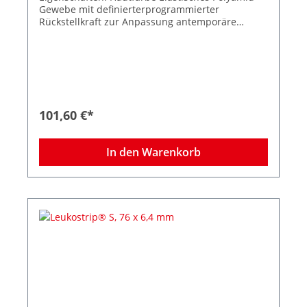
Gewebe mit definierterprogrammierter
Rückstellkraft zur Anpassung antemporäre
Hautöderme Spannungsfreie Wundrandadaption
Wasserdampf- und luftdurchlässig
Hypoallergene Klebemasse Zuverlässige
Klebkraft Kosmetisch unauffällige
Narbenergebnisse 50 Peelbeutel à 4 Streifen
Größe 38 x 4,0 mm
101,60 €*
In den Warenkorb