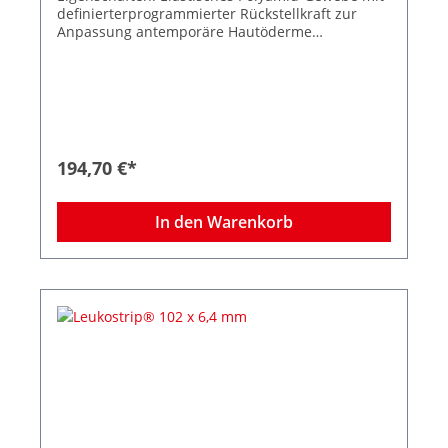
definierterprogrammierter Rückstellkraft zur
Anpassung antemporäre Hautöderme
Spannungsfreie Wundrandadaption
Wasserdampf- und luftdurchlässig
Hypoallergene Klebemasse Zuverlässige
Klebkraft Kosmetisch unauffällige
Narbenergebnisse 25 Peelbeutel à 4 Streifen
Größe 102 x 26,0 mm
194,70 €*
In den Warenkorb