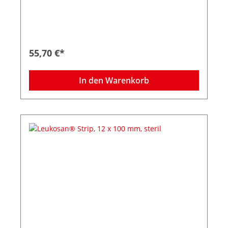
chirurgischen Inzisionen wie Naevus-Entfernung
oder Venenstripping, als Ergänzung zur
Subkutan- oder Intrakutannaht und bei
frühzeitiger Klammer- oder Nahtentfernung.
Abgerundete Ecken verhindern das vorzeitige
Aufrollen der Strips, die zuverlässige Klebkraft
55,70 €*
sorgt selbst bei mechanischer Beanspruchung
für sicheren Halt, auch auf empfindlicher,
trockener oder brüchiger Haut. Die intelligente
In den Warenkorb
Struktur des Gewebes besitzt eine hohe
Elastizität – dadurch passt sich Leukosan® Strip
den Phasen der Wundheilung an.