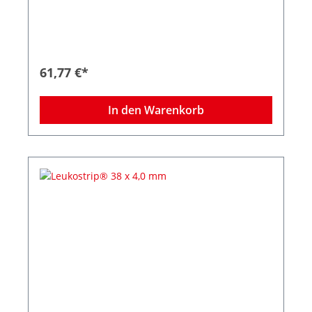
Wasserdampf- und luftdurchlässig
Hypoallergene Klebemasse Zuverlässige
Klebkraft Kosmetisch unauffällige
Narbenergebnisse 10 Peelbeutel à 8 Streifen
Größe 38 x 4 mm
61,77 €*
In den Warenkorb