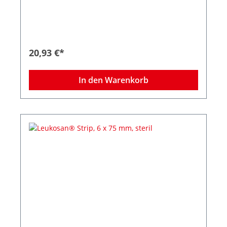
chirurgischen Inzisionen wie Naevus-Entfernung
oder Venenstripping, als Ergänzung zur
Subkutan- oder Intrakutannaht und bei
frühzeitiger Klammer- oder Nahtentfernung.
Abgerundete Ecken verhindern das vorzeitige
Aufrollen der Strips, die zuverlässige Klebkraft
20,93 €*
sorgt selbst bei mechanischer Beanspruchung
für sicheren Halt, auch auf empfindlicher,
trockener oder brüchiger Haut. Die intelligente
In den Warenkorb
Struktur des Gewebes besitzt eine hohe
Elastizität – dadurch passt sich Leukosan® Strip
den Phasen der Wundheilung an.