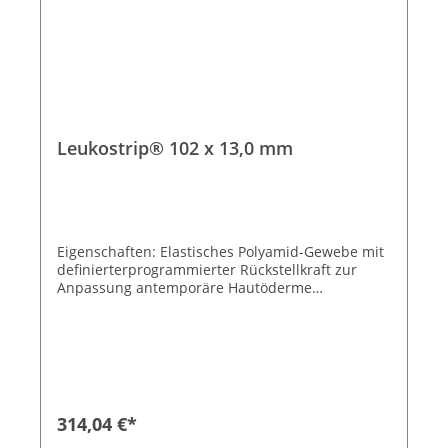
Leukostrip® 102 x 13,0 mm
Eigenschaften: Elastisches Polyamid-Gewebe mit
definierterprogrammierter Rückstellkraft zur
Anpassung antemporäre Hautöderme
Spannungsfreie Wundrandadaption
Wasserdampf- und luftdurchlässig
Hypoallergene Klebemasse Zuverlässige
Klebkraft Kosmetisch unauffällige
Narbenergebnisse 50 Peelbeutel à 6 Streifen
Größe 102 x 13,0 mm
314,04 €*