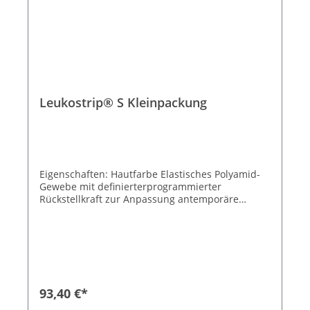
Leukostrip® S Kleinpackung
Eigenschaften: Hautfarbe Elastisches Polyamid-
Gewebe mit definierterprogrammierter
Rückstellkraft zur Anpassung antemporäre
Hautöderme Spannungsfreie Wundrandadaption
Wasserdampf- und luftdurchlässig
Hypoallergene Klebemasse Zuverlässige
Klebkraft Kosmetisch unauffällige
Narbenergebnisse 20 Kleinpackungen in 2
Größen Größe 38 x 4 mm & 76 x 6,4 mm
93,40 €*