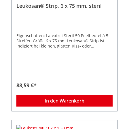
Leukosan® Strip, 6 x 75 mm, steril
Eigenschaften: Latexfrei Steril 50 Peelbeutel à 5
Streifen Größe 6 x 75 mm Leukosan® Strip ist
indiziert bei kleinen, glatten Riss- oder
Schnittwunden, bei kleinen Platzwunden, bei
chirurgischen Inzisionen wie Naevus-Entfernung
oder Venenstripping, als Ergänzung zur
Subkutan- oder Intrakutannaht und bei
frühzeitiger Klammer- oder Nahtentfernung.
Abgerundete Ecken verhindern das vorzeitige
Aufrollen der Strips, die zuverlässige Klebkraft
88,59 €*
sorgt selbst bei mechanischer Beanspruchung
für sicheren Halt, auch auf empfindlicher,
trockener oder brüchiger Haut. Die intelligente
In den Warenkorb
Struktur des Gewebes besitzt eine hohe
Elastizität – dadurch passt sich Leukosan® Strip
den Phasen der Wundheilung an.