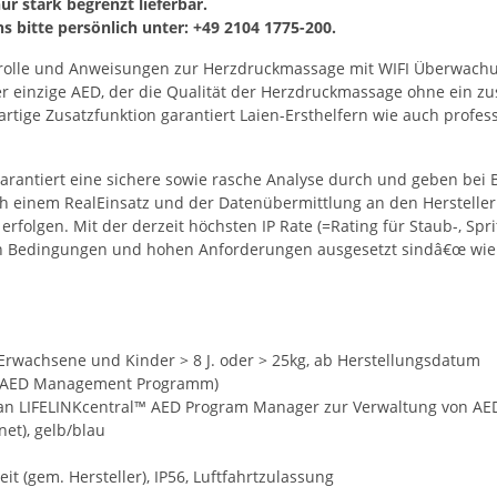
nur stark begrenzt lieferbar.
 bitte persönlich unter: +49 2104 1775-200.
ntrolle und Anweisungen zur Herzdruckmassage mit WIFI Überwachun
r einzige AED, der die Qualität der Herzdruckmassage ohne ein zus
artige Zusatzfunktion garantiert Laien-Ersthelfern wie auch profess
arantiert eine sichere sowie rasche Analyse durch und geben bei B
 einem RealEinsatz und der Datenübermittlung an den Hersteller k
folgen. Mit der derzeit höchsten IP Rate (=Rating für Staub-, Spr
n Bedingungen und hohen Anforderungen ausgesetzt sindâ€œ wie die
r Erwachsene und Kinder > 8 J. oder > 25kg, ab Herstellungsdatum
ber AED Management Programm)
Fi an LIFELINKcentral™ AED Program Manager zur Verwaltung von A
et), gelb/blau
it (gem. Hersteller), IP56, Luftfahrtzulassung