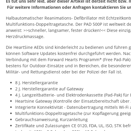
Es tut uns sehr leid, aber dieser Artikel ist derzeit nicht bzw. 
Für weitere Informationen oder Anfragen kontaktieren Sie uns
Halbautomatischer Reanimations- Defibrillator mit Echtzeitko
Multifunktions-Doppeltragetasche. Der PAD 500P ist weltweit de
anweist: >>schneller, langsamer, fester drücken!<< Diese einzig
Herzdruckmassage.
Die HeartSine AEDs sind kinderleicht zu bedienen und führen g
können Software Updates kostenfrei durchgeführt werden. Nach
Verbindung mit dem Forward Hearts Programm* (Free Pad-Pak) er
bestens für Outdoor-Einsätze und in Bereichen, die besondere
Militär- und Rettungsdienst oder bei der Polizei der Fall ist.
8 J. Herstellergarantie
2 J. Herstellergarantie auf Gateway
4 J. Langzeitbatterie- und Elektrodenkassette (Pad-Pak) fü
Heartsine Gateway (Kontrolle der Einsatzbereitschaft ü
Integrierte Konnektivität - Datenübertragung mittels Wi-
Multifunktions-Doppeltragetasche (zur Kopflagerung geeign
Gebrauchsanweisung, Kurzanleitung
Zertifikate und Zulassungen CE 0120, FDA, UL, ISO, STK befre