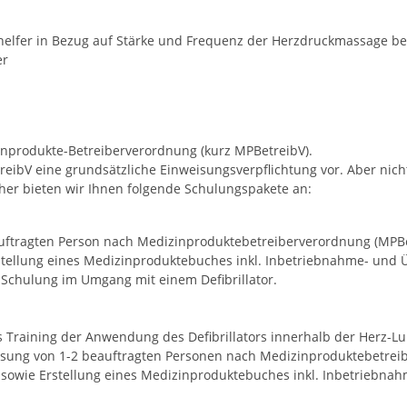
thelfer in Bezug auf Stärke und Frequenz der Herzdruckmassage b
er
izinprodukte-Betreiberverordnung (kurz MPBetreibV).
ibV eine grundsätzliche Einweisungsverpflichtung vor. Aber nicht n
Daher bieten wir Ihnen folgende Schulungspakete an:
tragten Person nach Medizinproduktebetreiberverordnung (MPBetr
stellung eines Medizinproduktebuches inkl. Inbetriebnahme- und 
Schulung im Umgang mit einem Defibrillator.
s Training der Anwendung des Defibrillators innerhalb der Herz-L
weisung von 1-2 beauftragten Personen nach Medizinproduktebetrei
 sowie Erstellung eines Medizinproduktebuches inkl. Inbetriebna