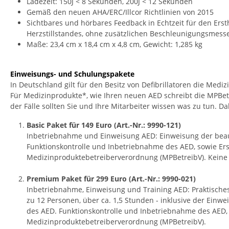
Ladezeit: 150J < 8 Sekunden, 200J < 12 Sekunden
Gemäß den neuen AHA/ERC/Illcor Richtlinien von 2015
Sichtbares und hörbares Feedback in Echtzeit für den Ers
Herzstillstandes, ohne zusätzlichen Beschleunigungsmess
Maße: 23,4 cm x 18,4 cm x 4,8 cm, Gewicht: 1,285 kg
Einweisungs- und Schulungspakete
In Deutschland gilt für den Besitz von Defibrillatoren die Med
Für Medizinprodukte*, wie Ihren neuen AED schreibt die MPBetre
der Fälle sollten Sie und Ihre Mitarbeiter wissen was zu tun. 
Basic Paket für 149 Euro (Art.-Nr.: 9990-121)
Inbetriebnahme und Einweisung AED: Einweisung der beauf
Funktionskontrolle und Inbetriebnahme des AED, sowie Er
Medizinproduktebetreiberverordnung (MPBetreibV). Keine 
Premium Paket für 299 Euro (Art.-Nr.: 9990-021)
Inbetriebnahme, Einweisung und Training AED: Praktische
zu 12 Personen, über ca. 1,5 Stunden - inklusive der Ein
des AED. Funktionskontrolle und Inbetriebnahme des AED,
Medizinproduktebetreiberverordnung (MPBetreibV).