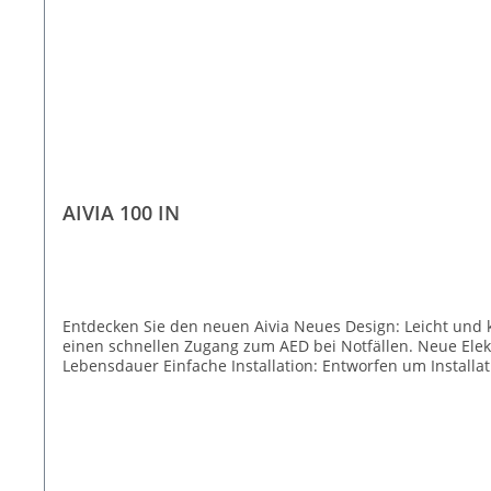
AIVIA 100 IN
Entdecken Sie den neuen Aivia Neues Design: Leicht und kompakt. Mit alle AED kompatibel Neue Öffnung: Neues ergonomisches Öffnungssystem mit integriertem Handgriff für
einen schnellen Zugang zum AED bei Notfällen. Neue Elektro
Lebensdauer Einfache Installation: Entworfen um Installa
Höhe 41,5 cm, Gewicht 2 kg