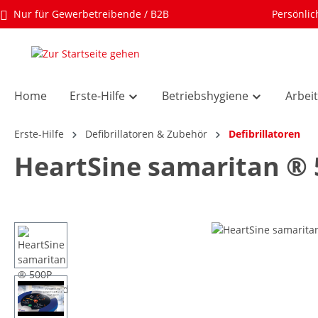
Nur für Gewerbetreibende / B2B
Persönlic
Home
Erste-Hilfe
Betriebshygiene
Arbei
Erste-Hilfe
Defibrillatoren & Zubehör
Defibrillatoren
HeartSine samaritan ®