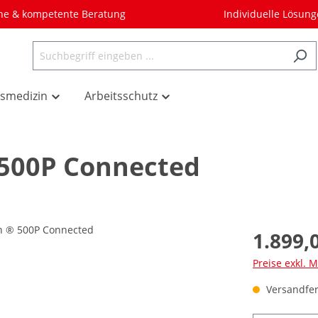
he & kompetente Beratung
Individuelle Lösun
tsmedizin
Arbeitsschutz
 500P Connected
1.899,
Preise exkl. 
Versandfert