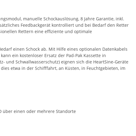
gsmodul, manuelle Schockauslösung, 8 Jahre Garantie, inkl.
ätzliches Feedbackgerät kontrolliert und bei Bedarf den Retter
ionellen Rettern eine effiziente und optimale
edarf einen Schock ab. Mit Hilfe eines optionalen Datenkabels
ann ein kostenloser Ersatz der Pad-Pak Kassette in
itz- und Schwallwasserschutz) eignen sich die HeartSine-Geräte
s etwa in der Schifffahrt, an Küsten, in Feuchtgebieten, im
ED über einen oder mehrere Standorte