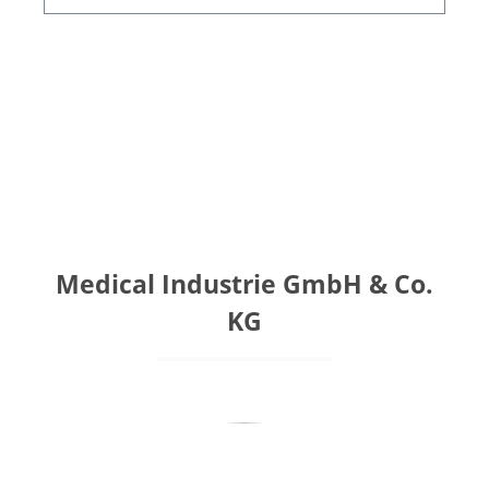
Wir finden für Sie die passende Lösung,
das ideale Produkt und die richtige
Antwort auf Ihre Fragestellung.
Medical Industrie GmbH & Co.
KG