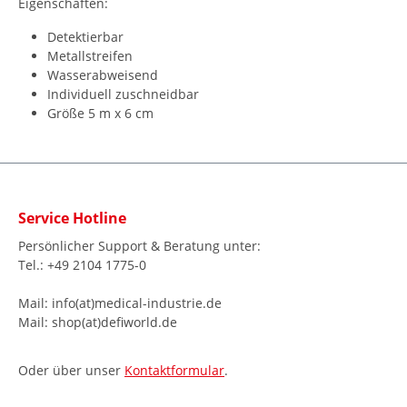
Eigenschaften:
Detektierbar
Metallstreifen
Wasserabweisend
Individuell zuschneidbar
Größe 5 m x 6 cm
Service Hotline
Persönlicher Support & Beratung unter:
Tel.: +49 2104 1775-0
Mail: info(at)medical-industrie.de
Mail: shop(at)defiworld.de
Oder über unser
Kontaktformular
.