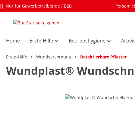
Nur für Gewerbetreibende / B2B
Persönlic
Home
Erste-Hilfe
Betriebshygiene
Arbei
Erste-Hilfe
Wundversorgung
Detektierbare Pflaster
Wundplast® Wundschne