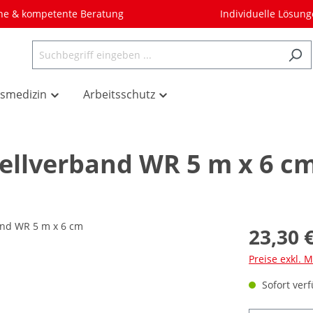
he & kompetente Beratung
Individuelle Lösun
tsmedizin
Arbeitsschutz
llverband WR 5 m x 6 c
23,30 
Preise exkl. 
Sofort verf