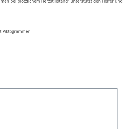
en bei plötzlichem Herzstillstand“ unterstützt den Helfer und
mit Piktogrammen