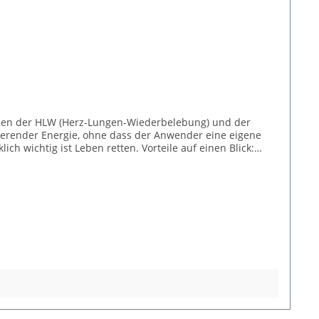
rheit für erforderlich gehalten. Die Einweisung ist in
chen der HLW (Herz-Lungen-Wiederbelebung) und der
kalierender Energie, ohne dass der Anwender eine eigene
ch wichtig ist Leben retten. Vorteile auf einen Blick:
albautomatischer AED erhältlich Zweistufiges Design mit
STEP™ -Elektroden: Gerät öffnen, roten Handgriff ziehen
GHT ® -Analysetechnologie analysiert bereits während der
W-Coaching Sorgt für eine effektive Geschwindigkeit und
 ClearVoice™ -Technologie erkennt Umgebungsgeräusche
ffektivere Schocks. Kind-Modus-Taste Schnelles und
rt für anspruchsvolle Umgebungen. 8 Jahre Garantie
er in Hard-Shell Tasche LIFELINKcentral™
. Der Zugang umfasst: Email-Benachrichtigung über den
 den Besitz von Defibrillatoren die Medizinprodukte-
en folgende Schulungspakete an: Basic Paket für
tebetreiberverordnung (MPBetreibV) in die technischen