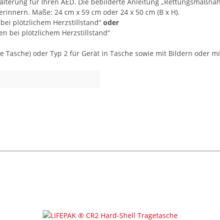
terung für Ihren AED. Die bebilderte Anleitung „Rettungsmaßnahm
u erinnern. Maße: 24 cm x 59 cm oder 24 x 50 cm (B x H).
bei plötzlichem Herzstillstand“
oder
n bei plötzlichem Herzstillstand“
hne Tasche) oder Typ 2 für Gerät in Tasche sowie mit Bildern oder 