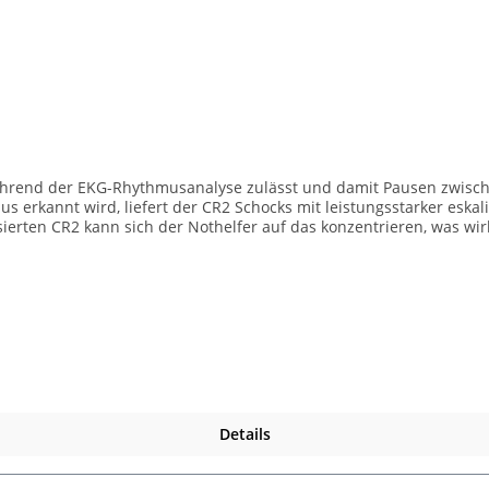
xis wird eine solche Verpflichtung aus Gründen der Patientensiche
-Betreiberverordnung
während der EKG-Rhythmusanalyse zulässt und damit Pausen zwis
hmus erkannt wird, liefert der CR2 Schocks mit leistungsstarker es
rten CR2 kann sich der Nothelfer auf das konzentrieren, was wirkli
für Gerätefernüberwachung und Datenübertragung Als voll- oder h
schulte Anwender wissen eindeutig, was als Erstes zu tun ist. QUIK-
 sie einfach und schnell auf dem Patienten zu platzieren. cprINSI
s festzustellen, eine Pause ist nicht notwendig. Metronom und HL
chtige Technik bestimmen und gegebenenfalls korrigieren können.
. Höchste verfügbare Energie: Je nach Bedarf, bis zu 360 J für e
odus, je nach Alter des Patienten. LIFEPAK TOUGH™ IP55-Schutza
lten Sprachen bei der Verwendung des Geräts. Wahlweise mit Handgriff od
räteverwaltung. Ist bereits im Lieferumfang des Gerätes enthalten
K® CR2 Einweisungs- und Schulungspakete In Deutschland gilt für
Details
 sollten Sie und Ihre Mitarbeiter wissen was zu tun. Daher bieten wir Ihn
sung AED: Einweisung der beauftragten Person nach Medizinproduk