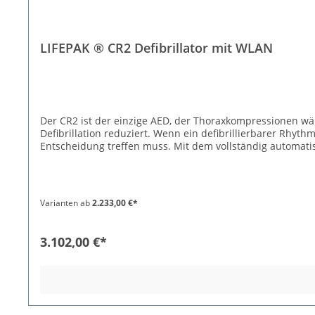
Medizinproduktes vor. Aufgrund von Erfahrungen in der Pra
Deutschland Pflicht. Weitere Infos: FAQ Medizinprodukte
LIFEPAK ® CR2 Defibrillator mit WLAN
Der CR2 ist der einzige AED, der Thoraxkompressionen 
Defibrillation reduziert. Wenn ein defibrillierbarer Rhyt
Entscheidung treffen muss. Mit dem vollständig automatisie
WLAN Konnektivität zur Vernetzung mit LIFELINKcentral™ 
leicht verständlichen großen Grafiken: Selbst völlig unge
und die Elektroden einzeln direkt vom Gerät abziehen, um
Thoraxkompressionen, um einen defibrillierbaren Rhythmu
Varianten ab
2.233,00 €*
bietet akustische Unterstützung, damit Anwender die ri
und passt die Lautstärke den Anweisungen entsprechend an
einfaches Umschalten zwischen Erwachsenen- und Kinderm
3.102,00 €*
Zweisprachig (optional) Umschalten zwischen zwei voreingestel
Basic Lifetime-Lizenz Zugang zu LIFELINKcentral™ zur Ge
Gerätestatus Benachrichtigung bei Verwendung des LIFEPA
Betreiberverordnung (kurz MPBetreibV). Für Medizinprodukte*, wie Ihren neuen AED schreibt die MPBetreibV eine grundsätzliche Einweisungsverpflichtung vor. Aber nicht nur laut
Gesetz ist diese Einweisung (lebens-)wichtig. Im Fall der Fälle
149 Euro (Art.-Nr.: 9990-121)Inbetriebnahme und Einwei