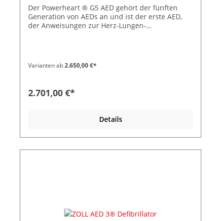
Der Powerheart ® G5 AED gehört der fünften
Generation von AEDs an und ist der erste AED,
der Anweisungen zur Herz-Lungen-
Wiederbelebung (HLW) in Echtzeit mit einer auf
den Patienten abgestimmten Therapie und
schnellen Schockabgaben kombiniert. Die
intuitiven, benutzerdefinierten
Varianten ab
2.650,00 €*
Geräteanweisungen und das HLW-Feedback in
Echtzeit ermöglichen auch Erstbenutzern, alle
Schritte einer Reanimation erfolgreich
2.701,00 €*
durchzuführen. Die zweisprachige Menüführung
ermöglicht es praktisch jedem, in Notfällen zu
reagieren. Der Powerheart ® G5 ist das erste
Details
AED-Gerät, das schnelle Schockabgaben mit auf
den Patienten abgestimmten Energieabgaben
kombiniert, indem es nach einer HLW
normalerweise innerhalb von weniger als 10
Sekunden eine höhere Energieschockabgabe
erzielt. Wahlweise als Voll- oder
halbautomatisches Modell sowie mit und ohne
HLW-Gerät erhältlich. *Nur solange der Vorrat
reicht. Rescue Ready ® Technologie
Vorkonnektierte Defibrillations-Elektroden
Täglicher, automatischer Selbsttest von Batterie,
Gerät, Software und Elektroden (Vorhandensein