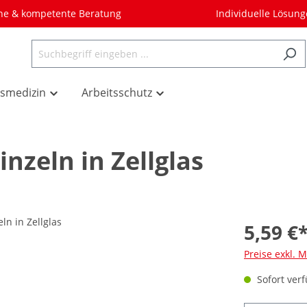
he & kompetente Beratung
Individuelle Lösun
tsmedizin
Arbeitsschutz
inzeln in Zellglas
5,59 €
Preise exkl. 
Sofort verf