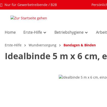
Nur für Gewerbetreibende / B2B
Persönlic
Home
Erste-Hilfe
Betriebshygiene
Arbei
Erste-Hilfe
Wundversorgung
Bandagen & Binden
Idealbinde 5 m x 6 cm, e