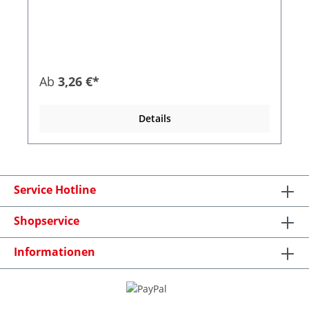
Thoraxplatte Lungenset (24 Stück) inkl.: 24x
Lungenbeutel, 24x Filter Luftweg, 24x Einweg
GummidichtungLuftwegeventil HLW-Klick HLW-
Klick Auslöser Kompressionsfeder AC Netzteil
Ab
3,26 €*
Details
Service Hotline
Shopservice
Informationen