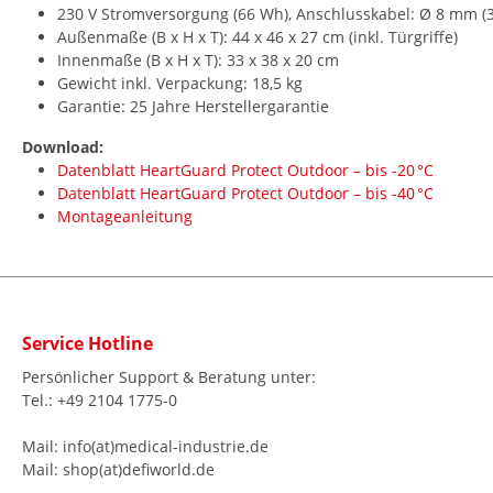
230 V Stromversorgung (66 Wh), Anschlusskabel: Ø 8 mm (
Außenmaße (B x H x T): 44 x 46 x 27 cm (inkl. Türgriffe)
Innenmaße (B x H x T): 33 x 38 x 20 cm
Gewicht inkl. Verpackung: 18,5 kg
Garantie: 25 Jahre Herstellergarantie
Download:
Datenblatt HeartGuard Protect Outdoor – bis -20 °C
Datenblatt HeartGuard Protect Outdoor – bis -40 °C
Montageanleitung
Service Hotline
Persönlicher Support & Beratung unter:
Tel.: +49 2104 1775-0
Mail: info(at)medical-industrie.de
Mail: shop(at)defiworld.de