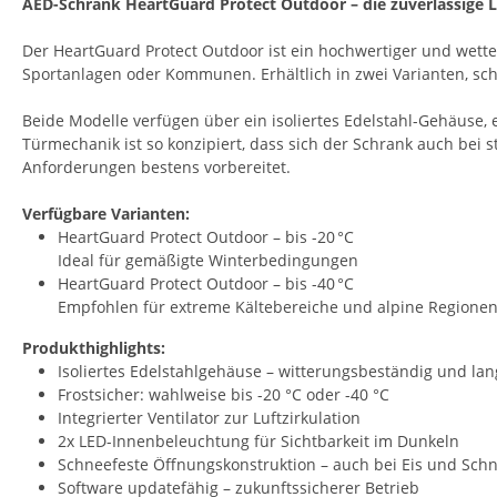
AED-Schrank HeartGuard Protect Outdoor – die zuverlässige Lö
Der HeartGuard Protect Outdoor ist ein hochwertiger und wette
Sportanlagen oder Kommunen. Erhältlich in zwei Varianten, sc
Beide Modelle verfügen über ein isoliertes Edelstahl-Gehäuse, e
Türmechanik ist so konzipiert, dass sich der Schrank auch bei 
Anforderungen bestens vorbereitet.
Verfügbare Varianten:
HeartGuard Protect Outdoor – bis -20 °C
Ideal für gemäßigte Winterbedingungen
HeartGuard Protect Outdoor – bis -40 °C
Empfohlen für extreme Kältebereiche und alpine Regione
Produkthighlights:
Isoliertes Edelstahlgehäuse – witterungsbeständig und la
Frostsicher: wahlweise bis -20 °C oder -40 °C
Integrierter Ventilator zur Luftzirkulation
2x LED-Innenbeleuchtung für Sichtbarkeit im Dunkeln
Schneefeste Öffnungskonstruktion – auch bei Eis und Sc
Software updatefähig – zukunftssicherer Betrieb