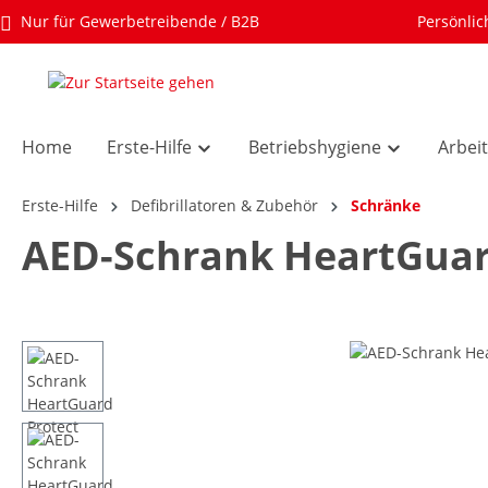
Nur für Gewerbetreibende / B2B
Persönlic
Home
Erste-Hilfe
Betriebshygiene
Arbei
Erste-Hilfe
Defibrillatoren & Zubehör
Schränke
AED-Schrank HeartGuar