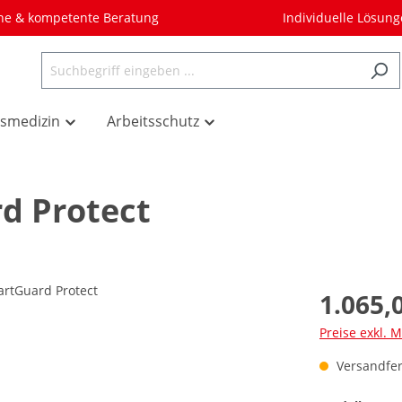
he & kompetente Beratung
Individuelle Lösun
tsmedizin
Arbeitsschutz
d Protect
1.065,
Preise exkl. 
Versandfert