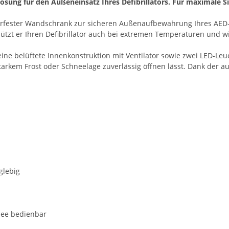
sung für den Außeneinsatz Ihres Defibrillators. Für maximale Si
rfester Wandschrank zur sicheren Außenaufbewahrung Ihres AED-Ger
hützt er Ihren Defibrillator auch bei extremen Temperaturen und 
ine belüftete Innenkonstruktion mit Ventilator sowie zwei LED-Leuc
starkem Frost oder Schneelage zuverlässig öffnen lässt. Dank der a
n
nglebig
hnee bedienbar